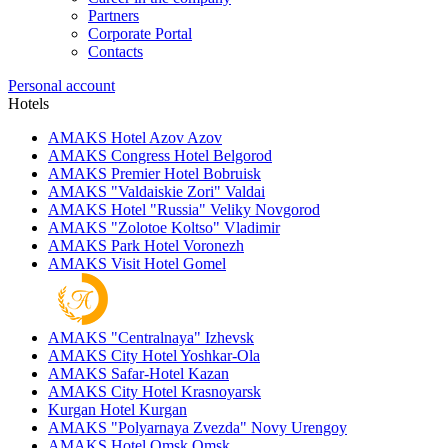
Partners
Corporate Portal
Contacts
Personal account
Hotels
AMAKS Hotel Azov
Azov
AMAKS Congress Hotel
Belgorod
AMAKS Premier Hotel
Bobruisk
AMAKS "Valdaiskie Zori"
Valdai
AMAKS Hotel "Russia"
Veliky Novgorod
AMAKS "Zolotoe Koltso"
Vladimir
AMAKS Park Hotel
Voronezh
AMAKS Visit Hotel
Gomel
AMAKS "Centralnaya"
Izhevsk
AMAKS City Hotel
Yoshkar-Ola
AMAKS Safar-Hotel
Kazan
AMAKS City Hotel
Krasnoyarsk
Kurgan Hotel
Kurgan
AMAKS "Polyarnaya Zvezda"
Novy Urengoy
AMAKS Hotel Omsk
Omsk