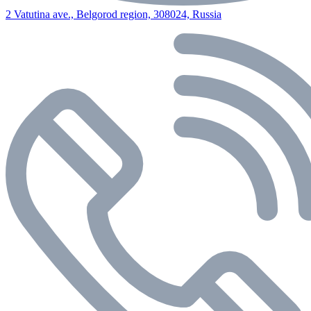
2 Vatutina ave., Belgorod region, 308024, Russia