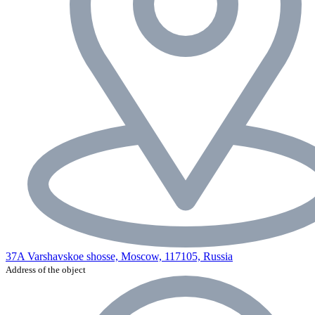
37A Varshavskoe shosse, Moscow, 117105, Russia
Address of the object