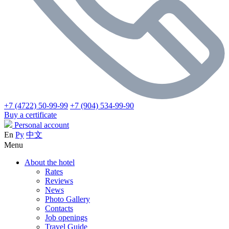
+7 (4722) 50-99-99
+7 (904) 534-99-90
Buy a certificate
Personal account
En
Ру
中文
Menu
About the hotel
Rates
Reviews
News
Photo Gallery
Contacts
Job openings
Travel Guide