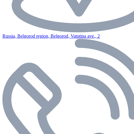
Russia, Belgorod region, Belgorod, Vatutina ave., 2