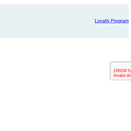
Loyalty Program
льности сети AMAKS Hotels & Resorts
https://www.amaks-
т. Доступна парковка перед отелем, а также несколько