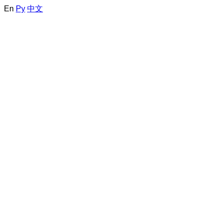
En
Ру
中文