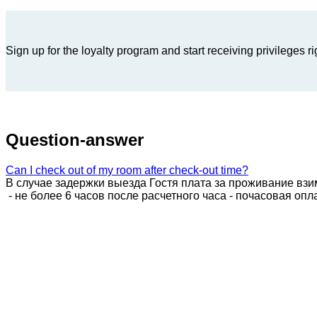
Sign up for the loyalty program and start receiving privileges r
Question-answer
Can I check out of my room after check-out time?
В случае задержки выезда Гостя плата за проживание вз
- не более 6 часов после расчетного часа - почасовая опл
- от 6 до 12 часов после расчетного часа - плата за полови
- от 12 до 24 часов после расчетного часа - плата за полны
- исключение: предоставление бесплатного раннего заезд
hotels.ru/loyalty/
Where can I park my car?
Парковка бесплатная, неохраняемая (под видеонаблюдение
парковочных мест за гостиницей
Where is the ironing room?
На втором этаже, налево