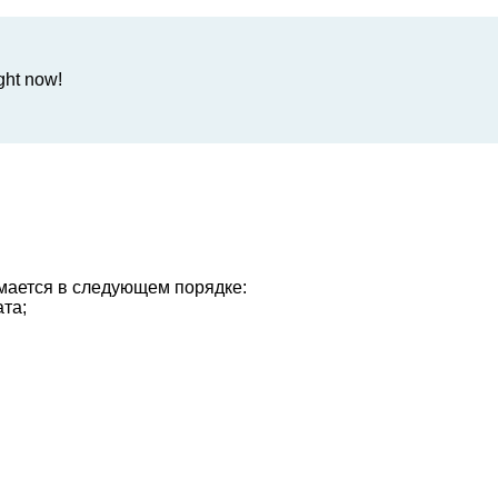
ight now!
имается в следующем порядке:
ата;
ну суток;
е сутки.
а и позднего выезда для гостей-участников Программы лоя
м). Предварительного бронирования парковочного места не